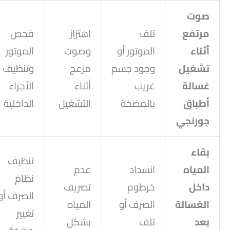
صوت
مرتفع
تلف
اهتزاز
فحص
أثناء
الموتور أو
وصوت
الموتور
تشغيل
وجود جسم
مزعج
وتنظيف
غسالة
غريب
أثناء
الأجزاء
أطباق
بالمضخة
التشغيل
الداخلية
جورنجي
بقاء
تنظيف
المياه
انسداد
عدم
نظام
داخل
خرطوم
تصريف
الصرف أو
الغسالة
الصرف أو
المياه
تغيير
بعد
تلف
بشكل