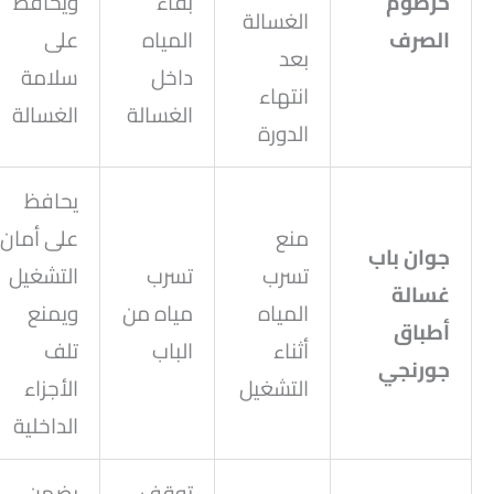
خرطوم
بقاء
ويحافظ
الغسالة
الصرف
المياه
على
بعد
داخل
سلامة
انتهاء
الغسالة
الغسالة
الدورة
يحافظ
منع
على أمان
جوان باب
تسرب
تسرب
التشغيل
غسالة
المياه
مياه من
ويمنع
أطباق
أثناء
الباب
تلف
جورنجي
التشغيل
الأجزاء
الداخلية
توقف
يضمن