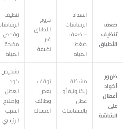
انسداد
تنظيف
خروج
ضعف
الرشاشات
الرشاشات
الأطباق
تنظيف
– ضعف
وفحص
غير
الأطباق
ضغط
مضخة
نظيفة
المياه
المياه
تشخيص
ظهور
مشكلة
توقف
كود
أكواد
إلكترونية أو
بعض
العطل
أعطال
عطل
وظائف
وإصلاح
على
بالحساسات
الغسالة
السبب
الشاشة
الرئيسي