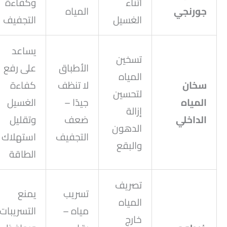
أثناء
وكفاءة
جورنجي
المياه
الغسيل
التجفيف
يساعد
تسخين
الأطباق
على رفع
المياه
سخان
لا تنظف
كفاءة
لتحسين
المياه
جيدًا –
الغسيل
إزالة
الداخلي
ضعف
وتقليل
الدهون
التجفيف
استهلاك
والبقع
الطاقة
تصريف
تسريب
يمنع
المياه
مياه –
التسريبات
خارج