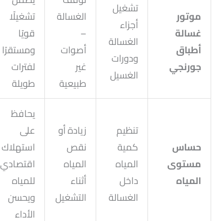
تشغيل
موتور
الغسالة
تشغيلًا
أجزاء
غسالة
–
قويًا
الغسالة
أطباق
أصوات
ومستقرًا
ودورات
جورنجي
غير
لفترات
الغسيل
طبيعية
طويلة
يحافظ
تنظيم
زيادة أو
على
حساس
كمية
نقص
استهلاك
مستوى
المياه
المياه
اقتصادي
المياه
داخل
أثناء
للمياه
الغسالة
التشغيل
ويحسن
الأداء