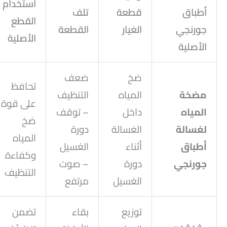
استخدام
أطباق
قطعة
تلف
القطع
جورنجي
الغيار
القطعة
الأصلية
الأصلية
ضخ
ضعف
تحافظ
مضخة
المياه
التنظيف
على قوة
المياه
داخل
– توقف
ضخ
لغسالة
الغسالة
دورة
المياه
أطباق
أثناء
الغسيل
وكفاءة
جورنجي
دورة
– صوت
التنظيف
الغسيل
مرتفع
توزيع
بقاء
تضمن