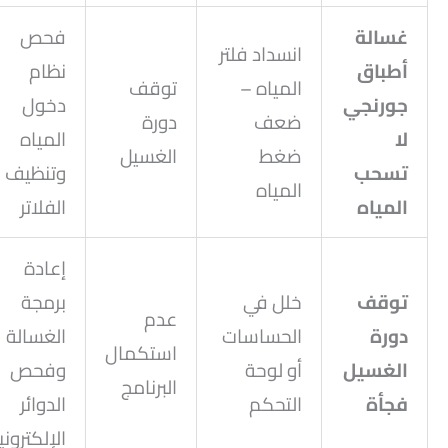
غسالة
فحص
انسداد فلتر
أطباق
نظام
المياه –
توقف
جورنجي
دخول
ضعف
دورة
لا
المياه
ضغط
الغسيل
تسحب
وتنظيف
المياه
المياه
الفلاتر
إعادة
توقف
خلل في
برمجة
عدم
دورة
الحساسات
الغسالة
استكمال
الغسيل
أو لوحة
وفحص
البرنامج
فجأة
التحكم
الدوائر
الإلكتروني