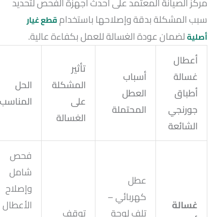
مركز الصيانة المعتمد على أحدث أجهزة الفحص لتحديد
سبب المشكلة بدقة وإصلاحها باستخدام
قطع غيار
لضمان عودة الغسالة للعمل بكفاءة عالية.
أصلية
أعطال
تأثير
غسالة
أسباب
المشكلة
الحل
أطباق
العطل
على
المناسب
جورنجي
المحتملة
الغسالة
الشائعة
فحص
شامل
عطل
وإصلاح
كهربائي –
غسالة
الأعطال
تلف لوحة
توقف