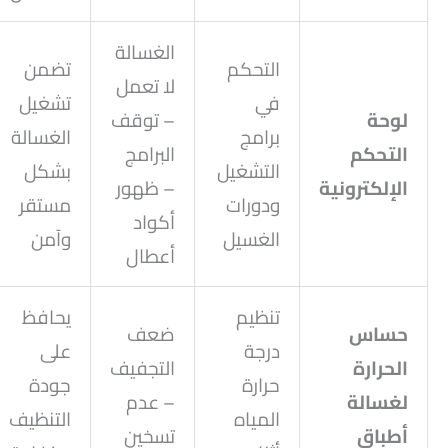
الغسالة
التحكم
تضمن
لا تعمل
في
تشغيل
لوحة
– توقف
برامج
الغسالة
التحكم
البرامج
التشغيل
بشكل
الإلكترونية
– ظهور
ودورات
مستقر
أكواد
الغسيل
وآمن
أعطال
تنظيم
يحافظ
حساس
ضعف
درجة
على
الحرارة
التجفيف
حرارة
جودة
لغسالة
– عدم
المياه
التنظيف
أطباق
تسخين