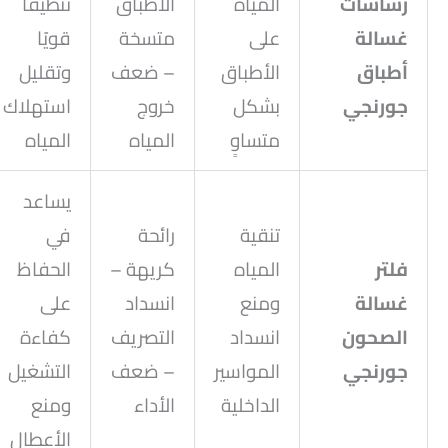
رشاشات
المياه
الأطباق
تنظيفًا
غسالة
على
متسخة
قويًا
أطباق
الأطباق
– ضعف
وتقليل
جورنجي
بشكل
خروج
استهلاك
متساوٍ
المياه
المياه
يساعد
تنقية
رائحة
في
فلتر
المياه
كريهة –
الحفاظ
غسالة
ومنع
انسداد
على
الصحون
انسداد
التصريف
كفاءة
جورنجي
المواسير
– ضعف
التشغيل
الداخلية
الأداء
ومنع
الأعطال