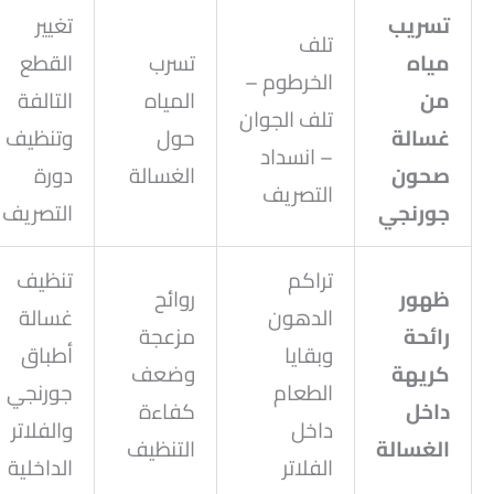
تسريب
تغيير
تلف
مياه
تسرب
القطع
الخرطوم –
من
المياه
التالفة
تلف الجوان
غسالة
حول
وتنظيف
– انسداد
صحون
الغسالة
دورة
التصريف
جورنجي
التصريف
تراكم
تنظيف
ظهور
روائح
الدهون
غسالة
رائحة
مزعجة
وبقايا
أطباق
كريهة
وضعف
الطعام
جورنجي
داخل
كفاءة
داخل
والفلاتر
الغسالة
التنظيف
الفلاتر
الداخلية